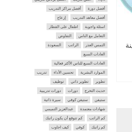
أفضل دورة
أفضل مراكز التدريب
أفضل معاهد التدريب
إزعاج
اسئلة واجوبة
اطفال على القطار
التعامل مع الناس
التفاوض
ة
التمس العذر
الراتب
السعودة
العادات السبع
العادات السبع للناس الأكثر فعالية
الموارد البشرية
تحسين الأداء
تدريب
تطوير
تطوير ذاتي
توظيف
حديث التخرج
دورات
دورات تدريبية
ستيفن
ستيفن كوفي
سيرة ذاتية
شهادات معتمدة
عبدالعزيز التميمي
كم الراتب
كم تتوقع أن يكون راتبك
كم راتبك
كوفي
كيف اجاوب