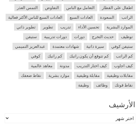
اطفال على القطار
التعامل مع الناس
التفاوض
التمس العذر
الراتب
السعودة
العادات السبع
العادات السبع للناس الأكثر فعالية
الموارد البشرية
تحسين الأداء
تدريب
تطوير
تطوير ذاتي
توظيف
حديث التخرج
دورات
دورات تدريبية
ستيفن
ستيفن كوفي
سيرة ذاتية
شهادات معتمدة
عبدالعزيز التميمي
كم الراتب
كم تتوقع أن يكون راتبك
كم راتبك
كوفي
كيف اجاوب
كيف اختار التدريب
مدونة
معاهد عالمية
مقابلات وظيفية
مقابلة وظيفية
موارد بشرية
نقاط ضعفك
نقاط قوتك
وظائف
وظيفة
الأرشيف
الأرشيف