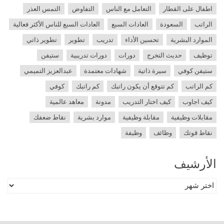
اطفال على القطار
التعامل مع الناس
التفاوض
التمس العذر
الراتب
السعودة
العادات السبع
العادات السبع للناس الأكثر فعالية
الموارد البشرية
تحسين الأداء
تدريب
تطوير
تطوير ذاتي
توظيف
حديث التخرج
دورات
دورات تدريبية
ستيفن
ستيفن كوفي
سيرة ذاتية
شهادات معتمدة
عبدالعزيز التميمي
كم الراتب
كم تتوقع أن يكون راتبك
كم راتبك
كوفي
كيف اجاوب
كيف اختار التدريب
مدونة
معاهد عالمية
مقابلات وظيفية
مقابلة وظيفية
موارد بشرية
نقاط ضعفك
نقاط قوتك
وظائف
وظيفة
الأرشيف
الأرشيف