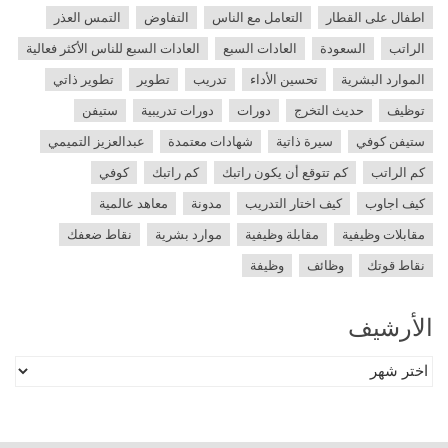
اطفال على القطار
التعامل مع الناس
التفاوض
التمس العذر
الراتب
السعودة
العادات السبع
العادات السبع للناس الأكثر فعالية
الموارد البشرية
تحسين الأداء
تدريب
تطوير
تطوير ذاتي
توظيف
حديث التخرج
دورات
دورات تدريبية
ستيفن
ستيفن كوفي
سيرة ذاتية
شهادات معتمدة
عبدالعزيز التميمي
كم الراتب
كم تتوقع أن يكون راتبك
كم راتبك
كوفي
كيف اجاوب
كيف اختار التدريب
مدونة
معاهد عالمية
مقابلات وظيفية
مقابلة وظيفية
موارد بشرية
نقاط ضعفك
نقاط قوتك
وظائف
وظيفة
الأرشيف
الأرشيف