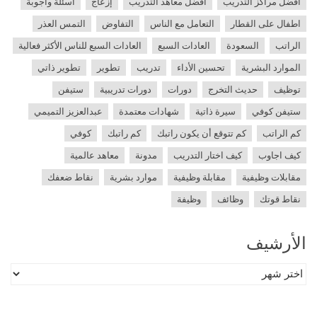
أفضل مراكز التدريب
أفضل معاهد التدريب
إزعاج
اسئلة واجوبة
اطفال على القطار
التعامل مع الناس
التفاوض
التمس العذر
الراتب
السعودة
العادات السبع
العادات السبع للناس الأكثر فعالية
الموارد البشرية
تحسين الأداء
تدريب
تطوير
تطوير ذاتي
توظيف
حديث التخرج
دورات
دورات تدريبية
ستيفن
ستيفن كوفي
سيرة ذاتية
شهادات معتمدة
عبدالعزيز التميمي
كم الراتب
كم تتوقع أن يكون راتبك
كم راتبك
كوفي
كيف اجاوب
كيف اختار التدريب
مدونة
معاهد عالمية
مقابلات وظيفية
مقابلة وظيفية
موارد بشرية
نقاط ضعفك
نقاط قوتك
وظائف
وظيفة
الأرشيف
الأرشيف