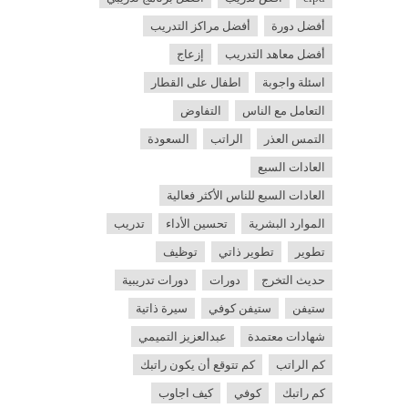
أفضل دورة
أفضل مراكز التدريب
أفضل معاهد التدريب
إزعاج
اسئلة واجوبة
اطفال على القطار
التعامل مع الناس
التفاوض
التمس العذر
الراتب
السعودة
العادات السبع
العادات السبع للناس الأكثر فعالية
الموارد البشرية
تحسين الأداء
تدريب
تطوير
تطوير ذاتي
توظيف
حديث التخرج
دورات
دورات تدريبية
ستيفن
ستيفن كوفي
سيرة ذاتية
شهادات معتمدة
عبدالعزيز التميمي
كم الراتب
كم تتوقع أن يكون راتبك
كم راتبك
كوفي
كيف اجاوب